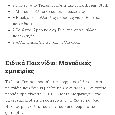
? Πόκερ: Από Texas Hold’em μέχρι Caribbean Stud.
? Μπακαρά: Κλασικό και σε παραλλαγές.
♠️ Blackjack: Πολλαπλές εκδόσεις για κάθε στυλ
παιχνιδιού.
? Ρουλέτα: Αμερικάνικη, Ευρωπαϊκή και άλλες
παραλλαγές.
? Άλλα: Craps, Sic Bo, και πολλά άλλα!
Ειδικά Παιχνίδια: Μοναδικές
εμπειρίες
Το Leon Casino προσφέρει επίσης μερικά ξεχωριστά
παιχνίδια που δεν θα βρείτε πουθενά αλλού. Ένα τέτοιο
παράδειγμα είναι το “”10,001 Nights Megaways””, ένα
μαγευτικό slot εμπνευσμένο από τις Χίλιες και Μία
Νύχτες, με εκπληκτικά γραφικά και συναρπαστικό
gameplay.