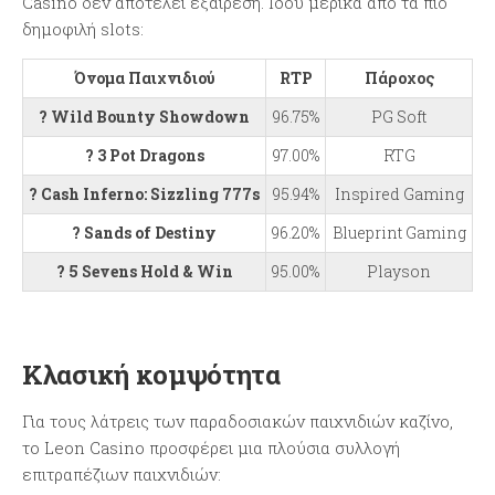
Casino δεν αποτελεί εξαίρεση. Ιδού μερικά από τα πιο
δημοφιλή slots:
Όνομα Παιχνιδιού
RTP
Πάροχος
? Wild Bounty Showdown
96.75%
PG Soft
? 3 Pot Dragons
97.00%
RTG
? Cash Inferno: Sizzling 777s
95.94%
Inspired Gaming
?️ Sands of Destiny
96.20%
Blueprint Gaming
? 5 Sevens Hold & Win
95.00%
Playson
Κλασική κομψότητα
Για τους λάτρεις των παραδοσιακών παιχνιδιών καζίνο,
το Leon Casino προσφέρει μια πλούσια συλλογή
επιτραπέζιων παιχνιδιών: