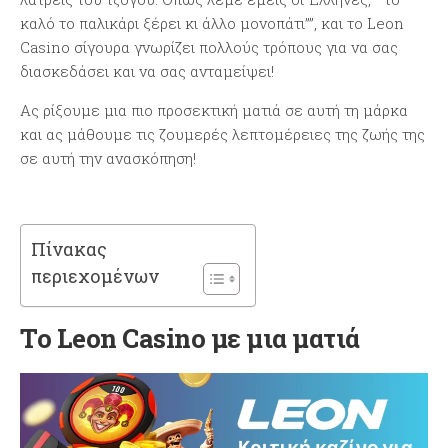
καλό το παλικάρι ξέρει κι άλλο μονοπάτι””, και το Leon
Casino σίγουρα γνωρίζει πολλούς τρόπους για να σας
διασκεδάσει και να σας ανταμείψει!
Ας ρίξουμε μια πιο προσεκτική ματιά σε αυτή τη μάρκα
και ας μάθουμε τις ζουμερές λεπτομέρειες της ζωής της
σε αυτή την ανασκόπηση!
Πίνακας
περιεχομένων
Το Leon Casino με μια ματιά