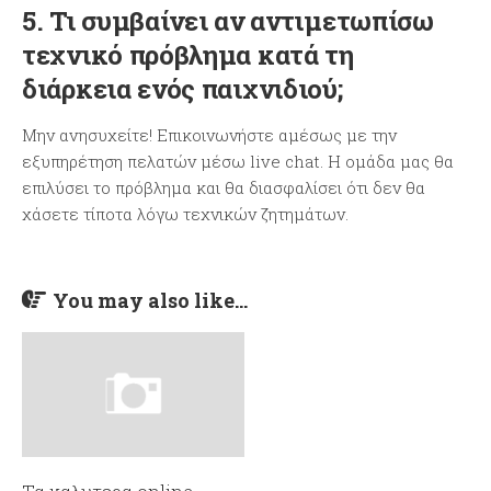
5. Τι συμβαίνει αν αντιμετωπίσω
τεχνικό πρόβλημα κατά τη
διάρκεια ενός παιχνιδιού;
Μην ανησυχείτε! Επικοινωνήστε αμέσως με την
εξυπηρέτηση πελατών μέσω live chat. Η ομάδα μας θα
επιλύσει το πρόβλημα και θα διασφαλίσει ότι δεν θα
χάσετε τίποτα λόγω τεχνικών ζητημάτων.
You may also like...