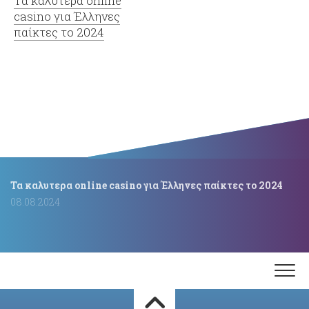
Τα καλυτερα online
casino για Έλληνες
παίκτες το 2024
Τα καλυτερα online casino για Έλληνες παίκτες το 2024
08.08.2024