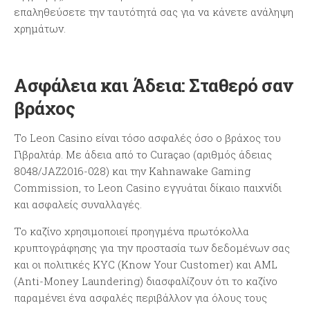
επαληθεύσετε την ταυτότητά σας για να κάνετε ανάληψη
χρημάτων.
Ασφάλεια και Άδεια: Σταθερό σαν
βράχος
Το Leon Casino είναι τόσο ασφαλές όσο ο βράχος του
Γιβραλτάρ. Με άδεια από το Curaçao (αριθμός άδειας
8048/JAZ2016-028) και την Kahnawake Gaming
Commission, το Leon Casino εγγυάται δίκαιο παιχνίδι
και ασφαλείς συναλλαγές.
Το καζίνο χρησιμοποιεί προηγμένα πρωτόκολλα
κρυπτογράφησης για την προστασία των δεδομένων σας
και οι πολιτικές KYC (Know Your Customer) και AML
(Anti-Money Laundering) διασφαλίζουν ότι το καζίνο
παραμένει ένα ασφαλές περιβάλλον για όλους τους