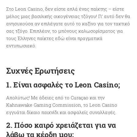
Στο Leon Casino, δεν είστε απλά ένας παίκτης – είστε
μέλος μιας βασιλικής οικογένειας τζόγου! Γι’ αυτό δεν θα
ανησυχούσα αν επιλέγατε αυτό το καζίνο για τον τακτικό
σας τζόγο. Επιπλέον, το μπόνους καλωσορίσματος για
τους Έλληνες παίκτες εδώ είναι πραγματικά
εντυπωσιακό.
Συχνές Ερωτήσεις
1. Είναι ασφαλές το Leon Casino;
Απολύτως! Με άδειες από το Curaçao και την
Kahnawake Gaming Commission, το Leon Casino
εγγυάται δίκαιο παιχνίδι και ασφαλείς συναλλαγές.
2. Πόσο καιρό χρειάζεται για να
λάβω τα κέρδη μου;